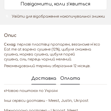
Повідомити, коли з'явиться
Увійти
для відображення накопичувальної знижки
%
Опис
Склад:
перлові пластівці пропарені, веганське мʼясо
Eat me at варено сушене (12%), цибуля смажена
сушена, морква сушена, цибуля порей
сушена, сіль, перець чорний мелений.
Рекомендований терміни зберігання 12 місяців.
Доставка
Оплата
«Новою поштою» по Україні
Інші сервіси доставки - Meest, Justin, Ukrpost
Miжнародна доставка - Ukrpost, Meest