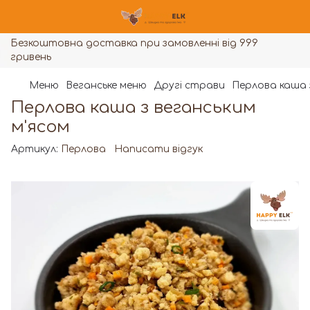
Безкоштовна доставка при замовленні від 999
гривень
Меню
Веганське меню
Другі страви
Перлова каша 
Перлова каша з веганським
м'ясом
Артикул:
Перлова
Написати відгук