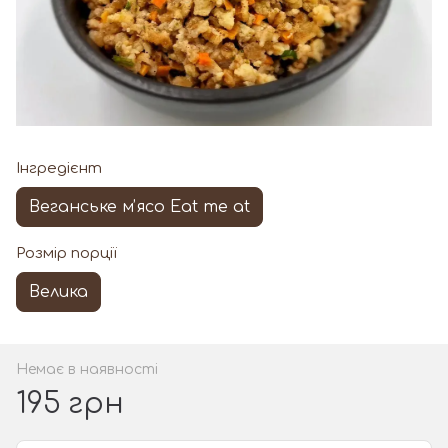
Інгредієнт
Веганське мʼясо Eat me at
Розмір порції
Велика
Немає в наявності
195 грн