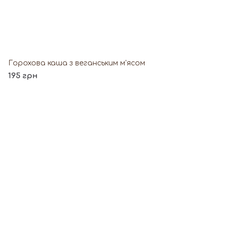
Горохова каша з веганським м'ясом
195 грн