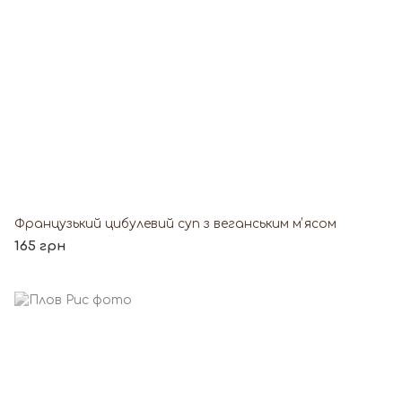
Французький цибулевий суп з веганським мʼясом
165 грн