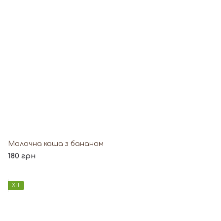
Молочна каша з бананом
180 грн
ХІТ