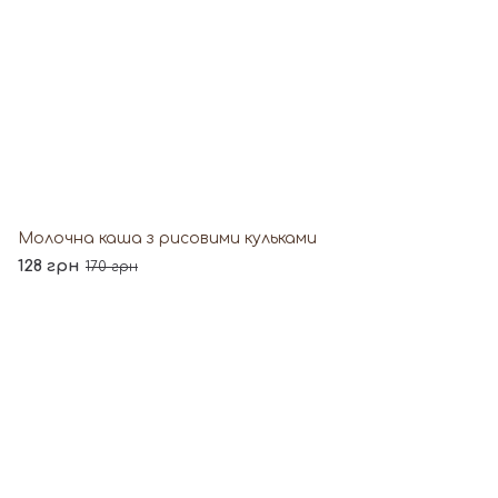
Молочна каша з рисовими кульками
128 грн
170 грн