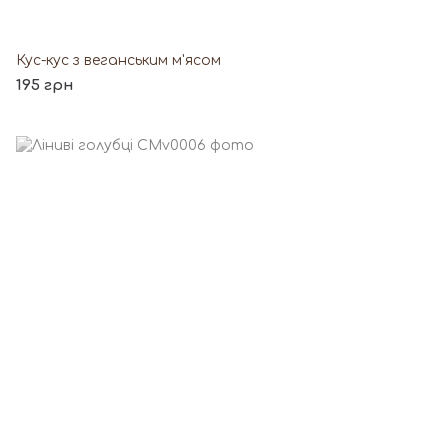
Кус-кус з веганським м'ясом
195 грн