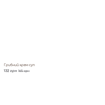
Грибний крем-суп
132 грн
165 грн