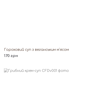
Гороховий суп з веганським мʼясом
170 грн