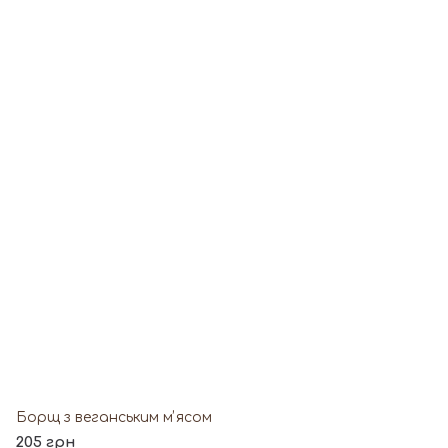
Борщ з веганським мʼясом
205 грн