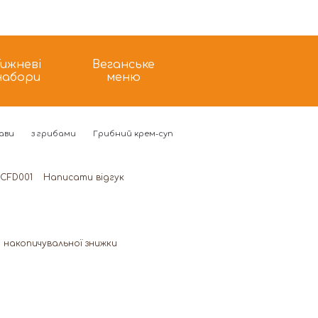
Тижневі
Веганське
набори
меню
ави
з грибами
Грибний крем-суп
 CFD001
Написати відгук
 накопичувальної знижки