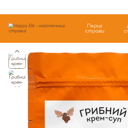
Перейти до основного контенту
Перші
страви
с