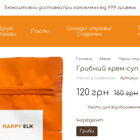
Безкоштовна доставка при замовленні від 999 гривень
Другі
Солодкі страви/
Пасти
трави
Сніданки
Головна
Меню
Перші стр
Грибний крем-суп
Немає в наявності
Артикул:
120 грн
160 грн
Увійти
для відображення
%
Інгредієнт
Гриби