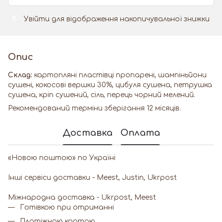
Увійти
для відображення накопичувальної знижки
%
Опис
Склад:
картопляні пластівці пропарені, шампіньйони
сушені, кокосові вершки 30%, цибуля сушена, петрушка
сушена, кріп сушений, сіль, перець чорний мелений.
Рекомендований терміни зберігання 12 місяців.
Доставка
Оплата
«Новою поштою» по Україні
Інші сервіси доставки - Meest, Justin, Ukrpost
Miжнародна доставка - Ukrpost, Meest
Готівкою при отриманні
Платіжною картою