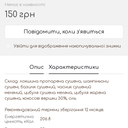
Немає в наявності
150 грн
Повідомити, коли з'явиться
Увійти
для відображення накопичувальної знижки
%
Опис
Характеристики
Склад: локшина пропарена сушена, шампіньони
сушені, базилік сушений, часник сушений
мелений, цибуля сушена мелена, цибуля жарена
сушена, кокосові вершки 30%, сіль.
Рекомендований терміни зберігання 12 місяців.
Енергетична
206.8
цінність, кКал