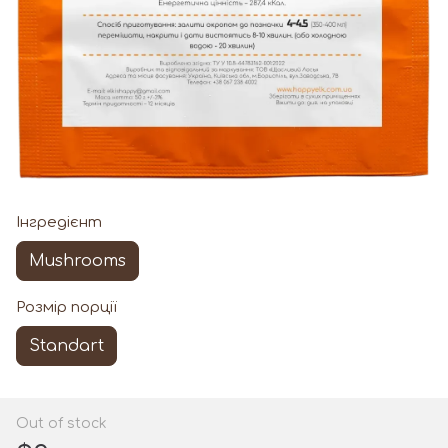
Інгредієнт
Mushrooms
Розмір порції
Standart
Out of stock