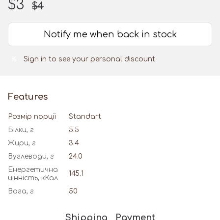
$3
$4
Notify me when back in stock
Sign in
to see your personal discount
%
Features
Розмір порції
Standart
Білки, г
5.5
Жири, г
3.4
Вуглеводи, г
24.0
Енергетична
145.1
цінність, кКал
Вага, г
50
Shipping
Payment